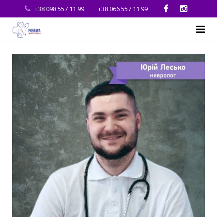
+38 098 557 11 99
+38 066 557 11 99
Головна
Про нас
Послуги
Ціни
Спеціальні пропозиції
Франчайзинг
Школа
Контакти