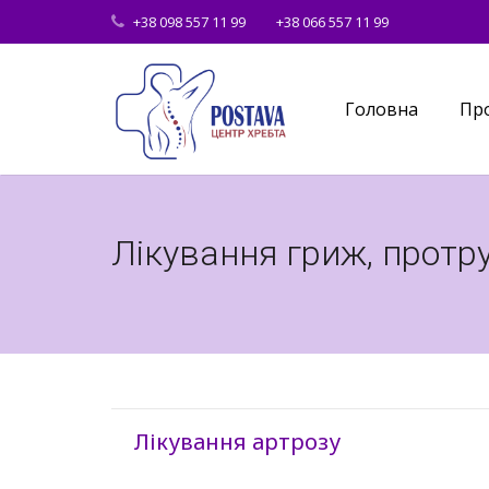
+38 098 557 11 99
+38 066 557 11 99
Головна
Про
Лікування гриж, протр
Лікування артрозу