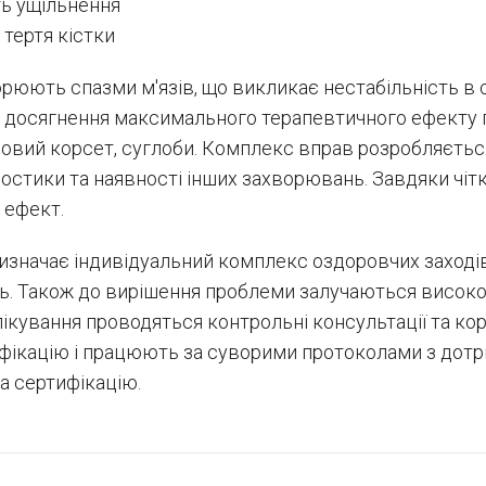
ть ущільнення
я тертя кістки
рюють спазми м'язів, що викликає нестабільність в с
 і досягнення максимального терапевтичного ефекту
язовий корсет, суглоби. Комплекс вправ розробляєтьс
агностики та наявності інших захворювань. Завдяки чі
 ефект.
изначає індивідуальний комплекс оздоровчих заходів, 
нь. Також до вирішення проблеми залучаються висок
 лікування проводяться контрольні консультації та кор
іфікацію і працюють за суворими протоколами з дот
а сертифікацію.