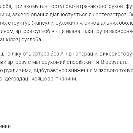
лоба, при якому він поступово втрачає свої рухові ф
нини, захворювання діагностується як остеоартроз. 
их структур (капсули, сухожилля, синовіальних обол
ном, артроз суглобів - це назва цілої групи захворю
анкілоз) суглоба.
ішно лікують артроз без ліків і операцій, використ
 артрозу є малорухомий спосіб життя. В результаті в
но рухливими, відбувається зниження м'язового тонусу
ї деградації хрящової тканини.
янки