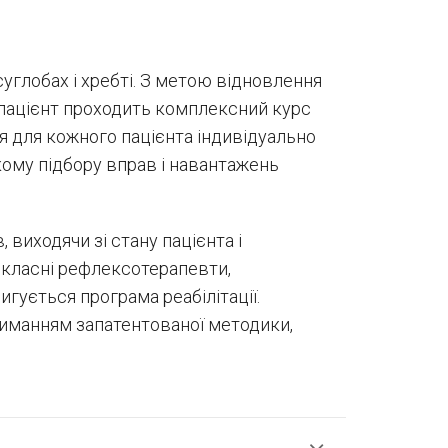
углобах і хребті. З метою відновлення
 пацієнт проходить комплексний курс
я для кожного пацієнта індивідуально
ткому підбору вправ і навантажень
виходячи зі стану пацієнта і
окласні рефлексотерапевти,
игується програма реабілітації.
риманням запатентованої методики,