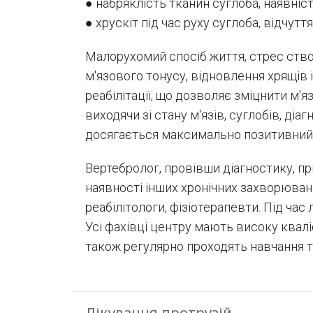
● набряклість тканин суглоба, наявніс
● хрускіт під час руху суглоба, відчутт
Малорухомий спосіб життя, стрес ство
м'язового тонусу, відновлення хрящів
реабілітації, що дозволяє зміцнити м'
виходячи зі стану м'язів, суглобів, ді
досягається максимально позитивний
Вертебролог, провівши діагностику, пр
наявності інших хронічних захворюва
реабілітологи, фізіотерапевти. Під час
Усі фахівці центру мають високу квал
також регулярно проходять навчання т
Лікування протрузій