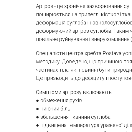
Артроз - це хронічне захворювання суг
поширюється на прилеглі кісткові тка
деформація суглоба і навколосуглобов
деформуючий артроз суглобів. Таким чи
повільне руйнування і знерухомлення (
Спеціалісти центра хребта Postava усп
методику. Доведено, що причиною появи
частинах тіла, які повинні бути природ
Це призводить до дефіциту і поступово
Симптоми артрозу включають:
● обмеження рухів
● ниючий біль
● збільшення тканини суглоба
● підвищена температура ураженої діл