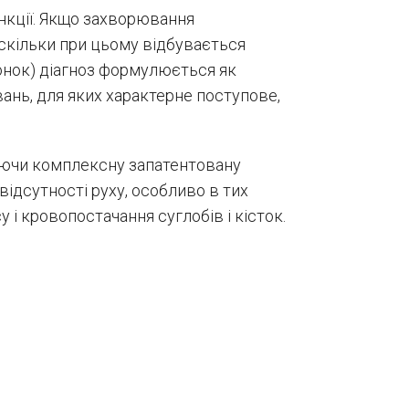
ункції. Якщо захворювання
Оскільки при цьому відбувається
онок) діагноз формулюється як
вань, для яких характерне поступове,
овуючи комплексну запатентовану
ідсутності руху, особливо в тих
 і кровопостачання суглобів і кісток.